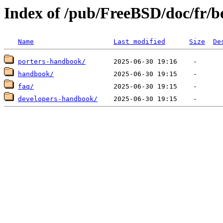
Index of /pub/FreeBSD/doc/fr/b
Name
Last modified
Size
De
porters-handbook/
handbook/
faq/
developers-handbook/