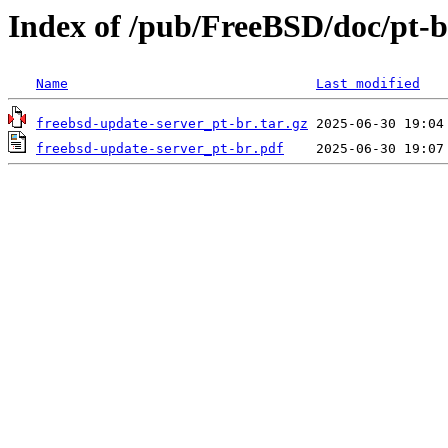
Index of /pub/FreeBSD/doc/pt-br
Name
Last modified
freebsd-update-server_pt-br.tar.gz
freebsd-update-server_pt-br.pdf