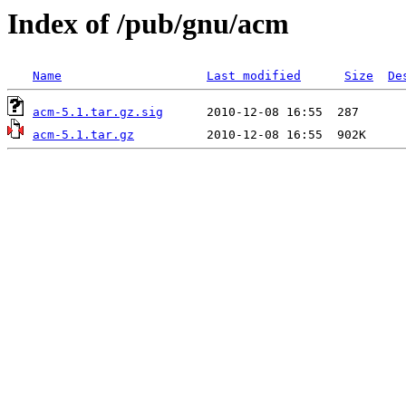
Index of /pub/gnu/acm
Name
Last modified
Size
De
acm-5.1.tar.gz.sig
acm-5.1.tar.gz