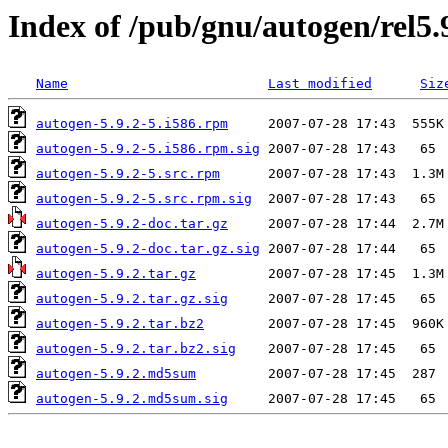
Index of /pub/gnu/autogen/rel5.
Name
Last modified
Siz
autogen-5.9.2-5.i586.rpm
autogen-5.9.2-5.i586.rpm.sig
autogen-5.9.2-5.src.rpm
autogen-5.9.2-5.src.rpm.sig
autogen-5.9.2-doc.tar.gz
autogen-5.9.2-doc.tar.gz.sig
autogen-5.9.2.tar.gz
autogen-5.9.2.tar.gz.sig
autogen-5.9.2.tar.bz2
autogen-5.9.2.tar.bz2.sig
autogen-5.9.2.md5sum
autogen-5.9.2.md5sum.sig