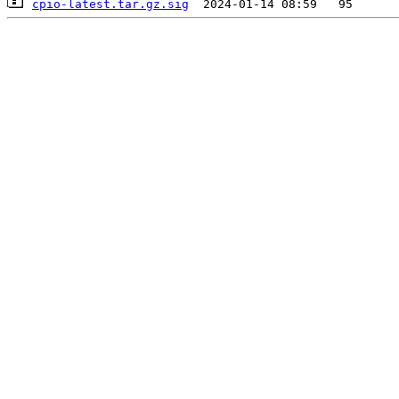
cpio-latest.tar.gz.sig