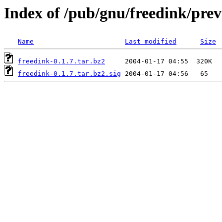
Index of /pub/gnu/freedink/pre
Name
Last modified
Size
freedink-0.1.7.tar.bz2
freedink-0.1.7.tar.bz2.sig