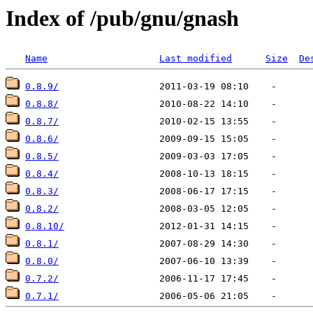
Index of /pub/gnu/gnash
Name
Last modified
Size
De
0.8.9/
0.8.8/
0.8.7/
0.8.6/
0.8.5/
0.8.4/
0.8.3/
0.8.2/
0.8.10/
0.8.1/
0.8.0/
0.7.2/
0.7.1/