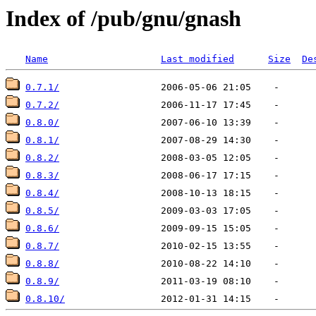
Index of /pub/gnu/gnash
Name
Last modified
Size
De
0.7.1/
0.7.2/
0.8.0/
0.8.1/
0.8.2/
0.8.3/
0.8.4/
0.8.5/
0.8.6/
0.8.7/
0.8.8/
0.8.9/
0.8.10/