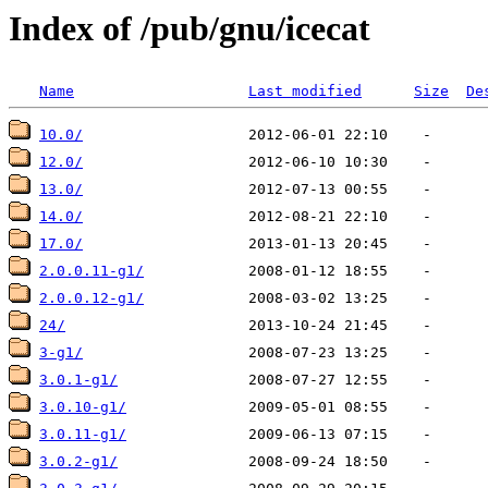
Index of /pub/gnu/icecat
Name
Last modified
Size
De
10.0/
12.0/
13.0/
14.0/
17.0/
2.0.0.11-g1/
2.0.0.12-g1/
24/
3-g1/
3.0.1-g1/
3.0.10-g1/
3.0.11-g1/
3.0.2-g1/