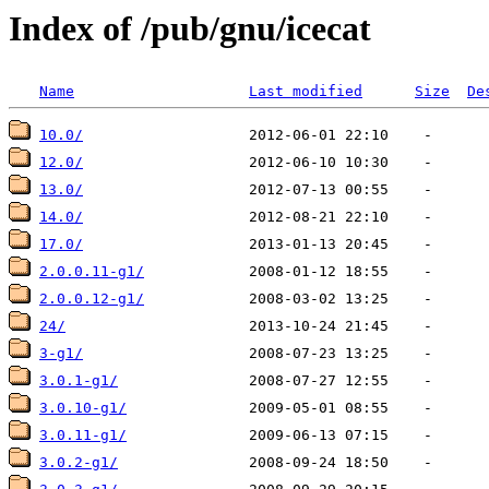
Index of /pub/gnu/icecat
Name
Last modified
Size
De
10.0/
12.0/
13.0/
14.0/
17.0/
2.0.0.11-g1/
2.0.0.12-g1/
24/
3-g1/
3.0.1-g1/
3.0.10-g1/
3.0.11-g1/
3.0.2-g1/