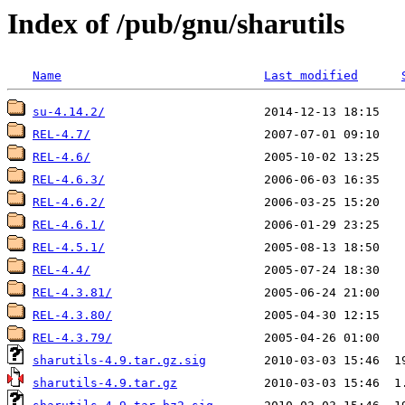
Index of /pub/gnu/sharutils
Name
Last modified
su-4.14.2/
REL-4.7/
REL-4.6/
REL-4.6.3/
REL-4.6.2/
REL-4.6.1/
REL-4.5.1/
REL-4.4/
REL-4.3.81/
REL-4.3.80/
REL-4.3.79/
sharutils-4.9.tar.gz.sig
sharutils-4.9.tar.gz