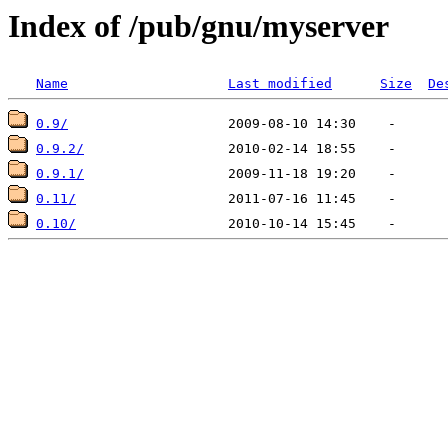
Index of /pub/gnu/myserver
Name
Last modified
Size
De
0.9/
0.9.2/
0.9.1/
0.11/
0.10/